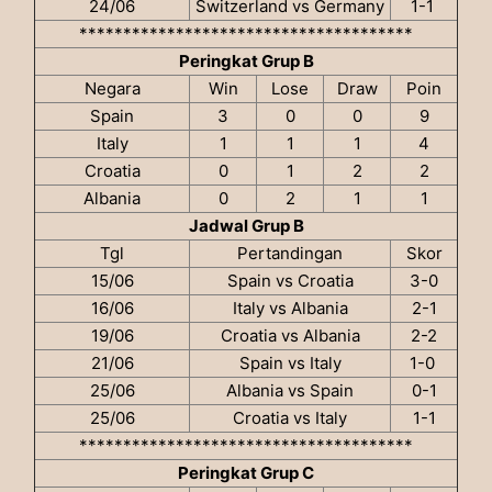
24/06
Switzerland vs Germany
1-1
**************************************
Peringkat Grup B
Negara
Win
Lose
Draw
Poin
Spain
3
0
0
9
Italy
1
1
1
4
Croatia
0
1
2
2
Albania
0
2
1
1
Jadwal Grup B
Tgl
Pertandingan
Skor
15/06
Spain vs Croatia
3-0
16/06
Italy vs Albania
2-1
19/06
Croatia vs Albania
2-2
21/06
Spain vs Italy
1-0
25/06
Albania vs Spain
0-1
25/06
Croatia vs Italy
1-1
**************************************
Peringkat Grup C