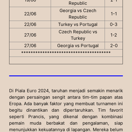
Republic
Georgia vs Czech
22/06
1-1
Republic
22/06
Turkey vs Portugal
0-3
Czech Republic vs
27/06
1-2
Turkey
27/06
Georgia vs Portugal
2-0
**************************************
Di Piala Euro 2024, taruhan menjadi semakin menarik
dengan persaingan sengit antara tim-tim papan atas
Eropa. Ada banyak faktor yang membuat turnamen ini
begitu dinantikan dan dipertaruhkan. Tim favorit
seperti Prancis, yang dikenal dengan kombinasi
pemain muda berbakat dan pengalaman, siap
menunjukkan kekuatannya di lapangan. Mereka belum