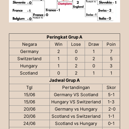
Peringkat Grup A
Negara
Win
Lose
Draw
Poin
Germany
2
0
1
7
Switzerland
1
0
2
5
Hungary
1
2
0
3
Scotland
0
2
1
1
Jadwal Grup A
Tgl
Pertandingan
Skor
15/06
Germany VS Scotland
5-1
15/06
Hungary VS Switzerland
1-3
20/06
Germany vs Hungary
2-0
20/06
Scotland vs Switzerland
1-1
24/06
Scotland vs Hungary
0-1