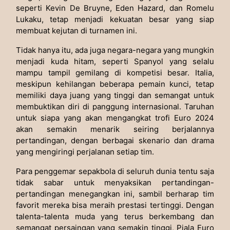
seperti Kevin De Bruyne, Eden Hazard, dan Romelu
Lukaku, tetap menjadi kekuatan besar yang siap
membuat kejutan di turnamen ini.
Tidak hanya itu, ada juga negara-negara yang mungkin
menjadi kuda hitam, seperti Spanyol yang selalu
mampu tampil gemilang di kompetisi besar. Italia,
meskipun kehilangan beberapa pemain kunci, tetap
memiliki daya juang yang tinggi dan semangat untuk
membuktikan diri di panggung internasional. Taruhan
untuk siapa yang akan mengangkat trofi Euro 2024
akan semakin menarik seiring berjalannya
pertandingan, dengan berbagai skenario dan drama
yang mengiringi perjalanan setiap tim.
Para penggemar sepakbola di seluruh dunia tentu saja
tidak sabar untuk menyaksikan pertandingan-
pertandingan menegangkan ini, sambil berharap tim
favorit mereka bisa meraih prestasi tertinggi. Dengan
talenta-talenta muda yang terus berkembang dan
semangat persaingan yang semakin tinggi, Piala Euro