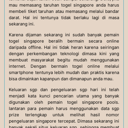
mau memasang taruhan togel singapore anda harus
membeli tiket taruhan atau memasang melalui bandar
darat. Hal ini tentunya tidak berlaku lagi di masa
sekarang ini.
Karena dijaman sekarang ini sudah banyak pemain
togel singapore beralih bermain secara online
daripada offline. Hal ini tidak heran karena seiringan
dengan perkembangan teknologi dimasa kini yang
membuat masyarakat begitu mudah menggunakan
internet. Dengan bermain togel online melalui
smartphone tentunya lebih mudah dan praktis karena
bisa dimainkan kapanpun dan dimanapun anda mau.
Keluaran sgp dan pengeluaran sgp hari ini telah
menjadi kata kunci pencarian utama yang banyak
digunakan oleh pemain togel singapore pools.
lantaran para pemain harus menggunakan data sgp
prize terlengkap untuk melihat hasil nomor
pengeluaran singapore tercepat. Dimasa sekarang ini
banyak sekali situs keluaran sgp, sehingga membuat