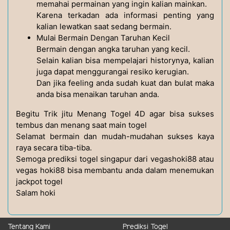
memahai permainan yang ingin kalian mainkan.
Karena terkadan ada informasi penting yang
kalian lewatkan saat sedang bermain.
Mulai Bermain Dengan Taruhan Kecil
Bermain dengan angka taruhan yang kecil.
Selain kalian bisa mempelajari historynya, kalian
juga dapat menggurangai resiko kerugian.
Dan jika feeling anda sudah kuat dan bulat maka
anda bisa menaikan taruhan anda.
Begitu Trik jitu Menang Togel 4D agar bisa sukses
tembus dan menang saat main togel
Selamat bermain dan mudah-mudahan sukses kaya
raya secara tiba-tiba.
Semoga prediksi togel singapur dari vegashoki88 atau
vegas hoki88 bisa membantu anda dalam menemukan
jackpot togel
Salam hoki
Tentang Kami
Prediksi Togel