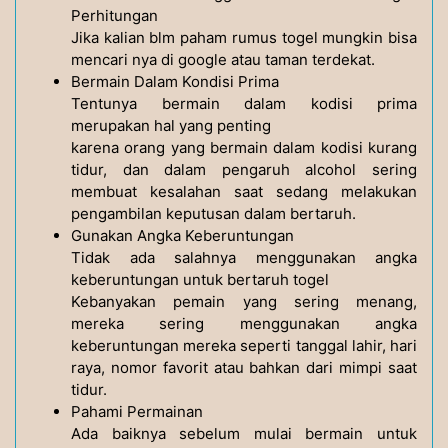
Perhitungan
Jika kalian blm paham rumus togel mungkin bisa
mencari nya di google atau taman terdekat.
Bermain Dalam Kondisi Prima
Tentunya bermain dalam kodisi prima
merupakan hal yang penting
karena orang yang bermain dalam kodisi kurang
tidur, dan dalam pengaruh alcohol sering
membuat kesalahan saat sedang melakukan
pengambilan keputusan dalam bertaruh.
Gunakan Angka Keberuntungan
Tidak ada salahnya menggunakan angka
keberuntungan untuk bertaruh togel
Kebanyakan pemain yang sering menang,
mereka sering menggunakan angka
keberuntungan mereka seperti tanggal lahir, hari
raya, nomor favorit atau bahkan dari mimpi saat
tidur.
Pahami Permainan
Ada baiknya sebelum mulai bermain untuk